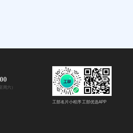
400
周一至周六）
工部名片小程序
工部优选APP