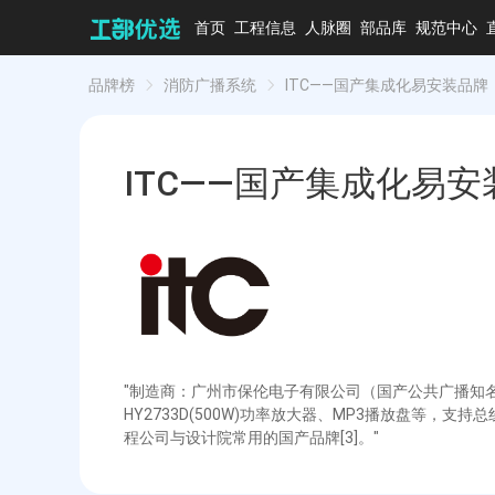
首页
工程信息
人脉圈
部品库
规范中心
品牌榜
消防广播系统
ITC——国产集成化易安装品牌
ITC——国产集成化易安
"制造商：广州市保伦电子有限公司（国产公共广播知名
HY2733D(500W)功率放大器、MP3播放盘等
程公司与设计院常用的国产品牌[3]。"