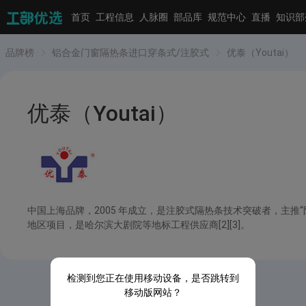
首页
工程信息
人脉圈
部品库
规范中心
直播
知识部
品牌榜
铝合金门窗隔热条进口穿条式/注胶式
优泰（Youtai）
优泰（Youtai）
中国上海品牌，2005 年成立，是注胶式隔热条技术突破者，主推“防
地区项目，是哈尔滨大剧院等地标工程供应商[2][3]。
检测到您正在使用移动设备，是否跳转到
移动版网站？