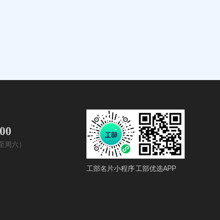
400
周一至周六）
工部名片小程序
工部优选APP