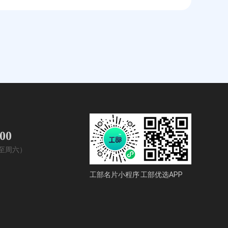
400
周一至周六）
工部名片小程序
工部优选APP