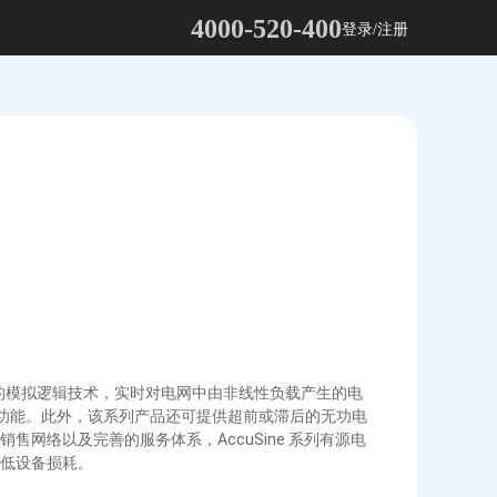
4000-520-400
登录/注册
用先进的模拟逻辑技术，实时对电网中由非线性负载产生的电
的功能。此外，该系列产品还可提供超前或滞后的无功电
络以及完善的服务体系，AccuSine 系列有源电
低设备损耗。