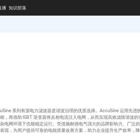
直播
知识部落
uSine 系列有源电力滤波器是谐波治理的优质选择。AccuSine 运
，再借助 IGBT 逆变器将反相电流注入电网，从而实现高效滤除谐波
电网环境下也能稳定运行。凭借施耐德电气强大的品牌影响力、广泛的销售网
表现，为用户提供可靠的电能质量改善方案，助力企业提升生产效率，降