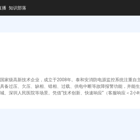
直播
知识部落
级高新技术企业，成立于2008年。泰和安消防电源监控系统注重自主研发（专
具备过压、欠压、缺相、错相、过载、供电中断等故障报警功能，并能生
圳万象城、深圳人民医院等场景。凭借“技术创新、快速响应”（客服响应＜2