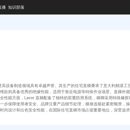
直播
知识部落
在清洁和登高设备制造领域具有卓越声誉。其生产的住宅直梯秉承了意大利精湛工
维款则具备优秀的绝缘性能，适用于靠近电源等特殊作业场景。直梯外观
全性能方面，Lavor 直梯配备了独特的双重防滑系统，梯脚采用特殊橡
一步保障使用者安全。品牌注重产品细节处理，梯身连接处紧密顺滑，操作轻
时尚设计和出色安全性能，在国际住宅直梯市场占据重要地位，深受追求