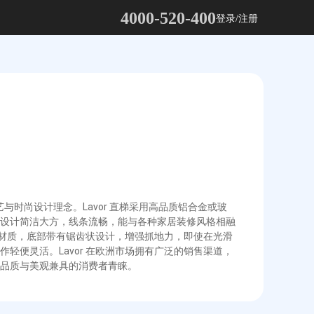
4000-520-400
登录/注册
艺与时尚设计理念。Lavor 直梯采用高品质铝合金或玻
设计简洁大方，线条流畅，能与各种家居装修风格相融
胶材质，底部带有锯齿状设计，增强抓地力，即使在光滑
便灵活。Lavor 在欧洲市场拥有广泛的销售渠道，
品质与美观兼具的消费者青睐。