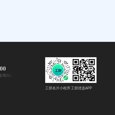
400
周一至周六）
工部名片小程序
工部优选APP