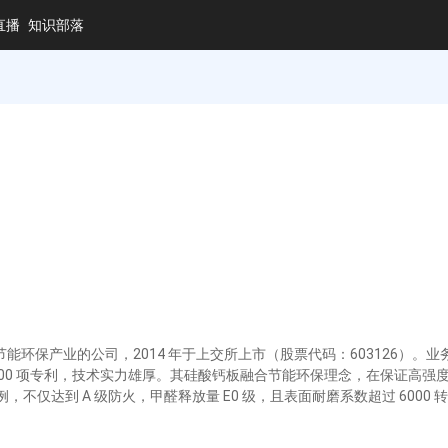
直播
知识部落
节能环保产业的公司，2014 年于上交所上市（股票代码：603126）
400 项专利，技术实力雄厚。其硅酸钙板融合节能环保理念，在保证高强
不仅达到 A 级防火，甲醛释放量 E0 级，且表面耐磨系数超过 600