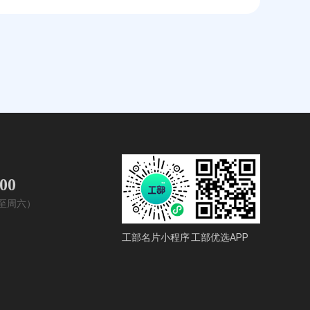
400
周一至周六）
工部名片小程序
工部优选APP