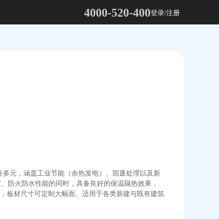
4000-520-400
登录/注册
。业务多元，涵盖工业节能（余热发电）、固废处理以及新
度、防火防水性能的同时，具备良好的保温隔热效果，
0 转，板材尺寸可定制大幅面。适用于各类新建与既有建筑