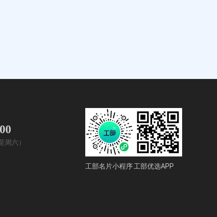
400
周一至周六）
工部名片小程序
工部优选APP