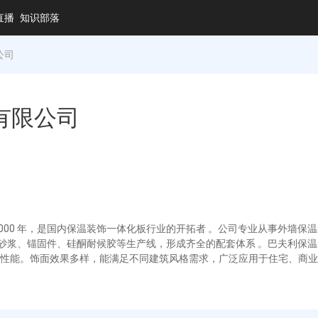
直播
知识部落
公司
有限公司
000 年，是国内保温装饰一体化板行业的开拓者 。公司专业从事外墙保温
料、砂浆、锚固件、硅酮耐候胶等生产线，形成齐全的配套体系 。巴夫利
性能。饰面效果多样，能满足不同建筑风格需求，广泛应用于住宅、商业