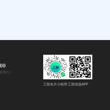
400
周一至周六）
工部名片小程序
工部优选APP