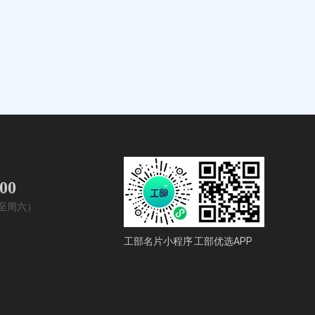
400
周一至周六）
工部名片小程序
工部优选APP