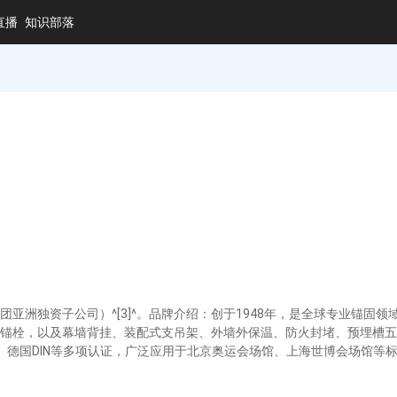
直播
知识部落
亚洲独资子公司）^[3]^。品牌介绍：创于1948年，是全球专业锚固
类锚栓，以及幕墙背挂、装配式支吊架、外墙外保温、防火封堵、预埋槽五大
E、德国DIN等多项认证，广泛应用于北京奥运会场馆、上海世博会场馆等