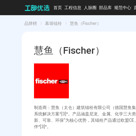
首页
工程信息
人脉圈
部品库
规范中心
品牌榜
幕墙锚栓
慧鱼（Fischer）
慧鱼（Fischer）
制造商：慧鱼（太仓）建筑锚栓有限公司（德国慧鱼集团
系统解决方案^[3]^。产品涵盖尼龙、金属、化学三大
新、可靠、环保”为核心优势，其锚栓产品通过欧盟C
伴^[3]^。