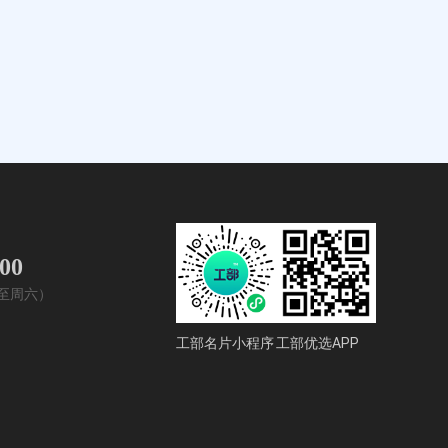
400
周一至周六）
工部名片小程序
工部优选APP