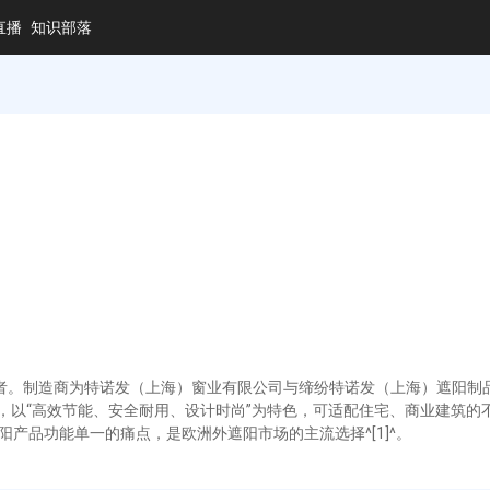
直播
知识部落
领军者。制造商为特诺发（上海）窗业有限公司与缔纷特诺发（上海）遮阳
窗，以“高效节能、安全耐用、设计时尚”为特色，可适配住宅、商业建筑
统遮阳产品功能单一的痛点，是欧洲外遮阳市场的主流选择^[1]^。