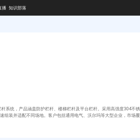
直播
知识部落
栏杆系统，产品涵盖防护栏杆、楼梯栏杆及平台栏杆。采用高强度304不锈
速组装并适配不同场地。客户包括通用电气、沃尔玛等大型企业，市场覆