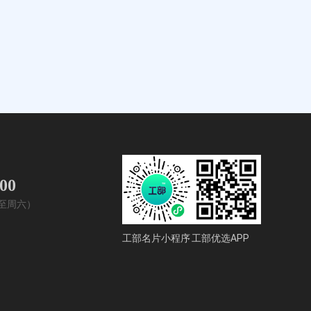
400
周一至周六）
工部名片小程序
工部优选APP