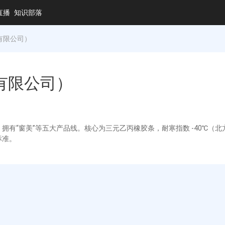
直播
知识部落
有限公司）
有限公司）
拥有“窗美”等五大产品线。核心为三元乙丙橡胶条，耐寒指数 -40℃（北
标准。