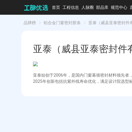
首页
工程信息
人脉圈
部品库
规范中心
品牌榜
铝合金门窗密封胶条
亚泰（威县亚泰密封件
亚泰（威县亚泰密封件
亚泰始创于2006年，是国内门窗幕墙密封材料领先者，
2025年创新包括抗紫外线寿命优化，满足设计院选型