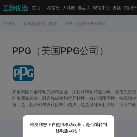
首页
工程信息
人脉圈
部品库
规范中心
直播
知识部
品牌榜
金属氟碳漆门窗类
PPG（美国PPG公司）
PPG（美国PPG公司）
来自美国的全球领先涂料企业，深耕涂料领域逾百年，凭借先进技
的金属氟碳漆，融合氟碳树脂优异特性，有超强耐候性、抗腐蚀性
窗，是工程公司与设计院热门选择，也是迪拜哈利法塔、上海中心大
检测到您正在使用移动设备，是否跳转到
移动版网站？