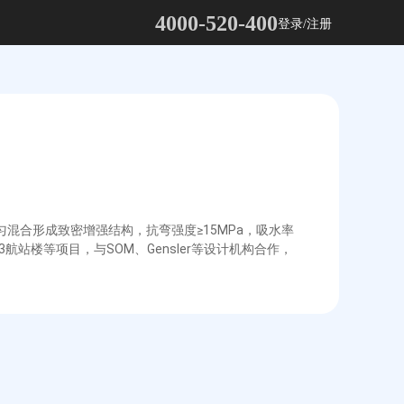
4000-520-400
登录/注册
泥浆均匀混合形成致密增强结构，抗弯强度≥15MPa，吸水率
3航站楼等项目，与SOM、Gensler等设计机构合作，