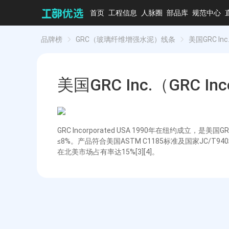
首页
工程信息
人脉圈
部品库
规范中心
品牌榜
GRC（玻璃纤维增强水泥）线条
美国GRC Inc.
美国GRC Inc.（GRC Inc
GRC Incorporated USA 1990年在纽约
≤8%。产品符合美国ASTM C1185标准及国家JC/
在北美市场占有率达15%[3][4]。