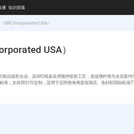
直播
知识部落
（GRC Incorporated USA）
orporated USA）
成立，是美国GRC制品领军企业。其GRC线条采用预拌喷射工艺，使玻璃纤维与水
T940标准，支持3D打印定制，适用于迈阿密海滩度假酒店、洛杉矶国际机场T