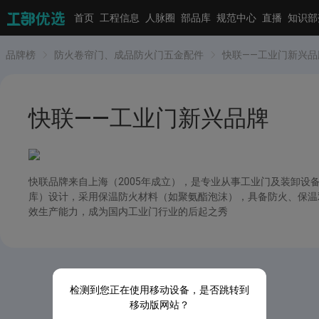
首页
工程信息
人脉圈
部品库
规范中心
直播
知识部
品牌榜
防火卷帘门、成品防火门五金配件
快联——工业门新兴品
快联——工业门新兴品牌
快联品牌来自上海（2005年成立），是专业从事工业门及装卸
库）设计，采用保温防火材料（如聚氨酯泡沫），具备防火、保温双
效生产能力，成为国内工业门行业的后起之秀
检测到您正在使用移动设备，是否跳转到
移动版网站？