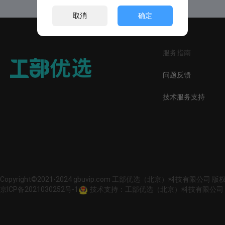
取消
确定
服务指南
问题反馈
技术服务支持
Copyright©2021-2024 gbuvip.com 工部优选（北京）科技有限公司 
京ICP备2021030252号-1
技术支持：工部优选（北京）科技有限公司