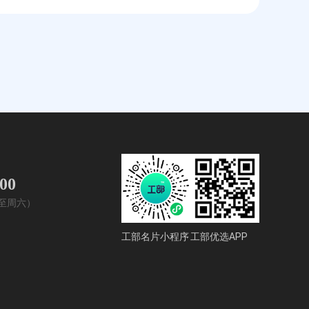
400
周一至周六）
工部名片小程序
工部优选APP