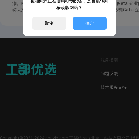
检测到您正在使用移动设备，是否跳转到
潮。格泰|Getai 企业的愿景：优质办公，共创成功!格泰|Getai 
移动版网站？
铸未来!格泰|Getai 企业的精神：感恩敬业，拼搏创新!格泰|Geta
取消
确定
服务指南
问题反馈
技术服务支持
Copyright©2021-2024 gbuvip.com 工部优选（北京）科技有限公司 