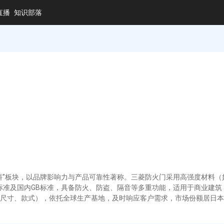
直播
知识部落
料”板块，以品牌影响力与产品可靠性著称。三菱防火门采用高强度材料
S标准及国内GB标准，具备防火、防盗、隔音等多重功能，适用于商业建
尺寸、款式），依托全球生产基地，及时响应客户需求，市场份额居日本