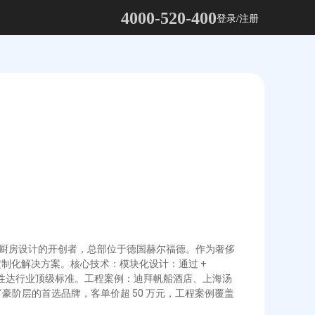
4000-520-400
登录/注册
，是全球现代厨房设计的开创者，总部位于德国赫尔福德。作为奢侈
制化解决方案。核心技术：模块化设计：通过 + 
蚀性达行业顶级标准。工程案例：迪拜帆船酒店、上海汤
豪阶层的首选品牌，客单价超 50 万元，工程案例覆盖