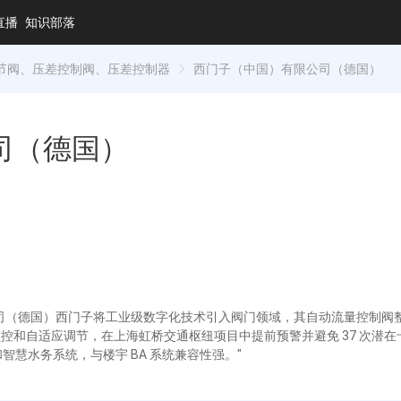
直播
知识部落
节阀、压差控制阀、压差控制器
西门子（中国）有限公司（德国）
司（德国）
限公司（德国）西门子将工业级数字化技术引入阀门领域，其自动流量控制阀整
和自适应调节，在上海虹桥交通枢纽项目中提前预警并避免 37 次潜在卡涩问
和智慧水务系统，与楼宇 BA 系统兼容性强。"