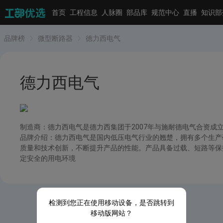
首页
工程信息
人脉圈
部品库
规范中心
直播
知识部
品牌榜
微型断路器
德力西电气
德力西电气
制造商：德力西电气是德力西集团于2007年与施耐德电气合资成立
品牌介绍：德力西电气是国内低压电气行业的翘楚，拥有多个生产
质量和技术创新，不断提升产品的性能。产品具备过载、短路等保
定安全的用电环境
检测到您正在使用移动设备，是否跳转到
移动版网站？