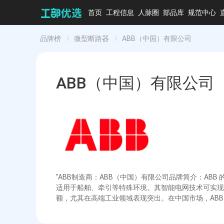
首页
工程信息
人脉圈
部品库
规范中心
品牌榜
微型断路器
ABB（中国）有限公司
ABB（中国）有限公司
"ABB制造商：ABB（中国）有限公司品牌简介：ABB 的
适用于船舶、牵引等特殊环境。其智能电网技术可实现远程
额，尤其在高端工业领域表现突出。在中国市场，ABB 