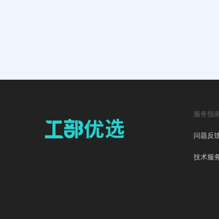
服务指
问题反
技术服