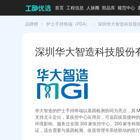
首页
工程信息
人脉圈
部品库
规范中心
品牌榜
护士手持终端（PDA）
深圳华大智造科技股
深圳华大智造科技股份
华大智造的护士手持终端以基因检测协同为亮点，其 MG
支持北斗定位，某疾控中心应用后，可追踪疫苗接种的地理
环境影响。服务过全国 300 家疾控中心、200 家专科医
证，适合需要与基因检测、疫苗管理等系统联动的医疗