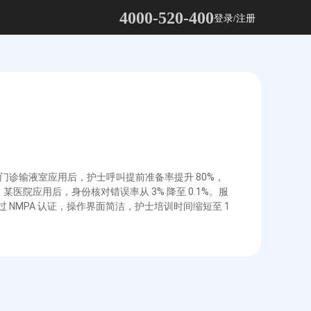
4000-520-400
登录/注册
某门诊输液室应用后，护士呼叫提前准备率提升 80%，
某医院应用后，身份核对错误率从 3% 降至 0.1%。服
过 NMPA 认证，操作界面简洁，护士培训时间缩短至 1 