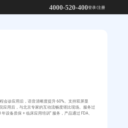
4000-520-400
登录/注册
手术室远程会诊应用后，语音清晰度提升 60%。支持双屏显
区医院应用后，与北京专家的互动流畅度堪比现场。服务过
年设备质保 + 临床应用培训” 服务，产品通过 FDA、