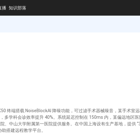
直播
知识部落
o X50 终端搭载 NoiseBlockAI 降噪功能，可过滤手术器械噪音，某
多学科会诊效率提升 40%。系统延迟控制在 150ms 内，某偏远地
华西医院、中山大学附属第一医院提供服务。在中国上海设有生产基地，提供 “3 
协助搭建远程教学平台。