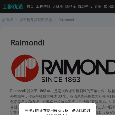
首页
工程信息
人脉圈
部品库
规范中心
直播
知识部
品牌榜
擦窗机及其配套设施
Raimondi
Raimondi
Raimondi 创立于 1863 年，是意大利擦窗机领域的百年
外墙结构，作业半径最大可达 30 米。驱动系统采用意大利邦飞利减
包括紧急制动系统、过载保护和防风装置，可抵御 10 级阵风。针
务过巴黎埃菲尔铁塔、罗马斗兽场周边建筑等，2010 年进入中国
检测到您正在使用移动设备，是否跳转到
定制化轨道设计” 服务，技术团队可根据建筑图纸提前规划设备安