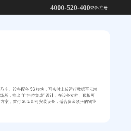
4000-520-400
登录/注册
取车。设备配备 5G 模块，可实时上传运行数据至云端
所，推出 “广告位集成” 设计，在设备立柱、顶板可
方案，首付 30% 即可安装设备，适合资金紧张的物业