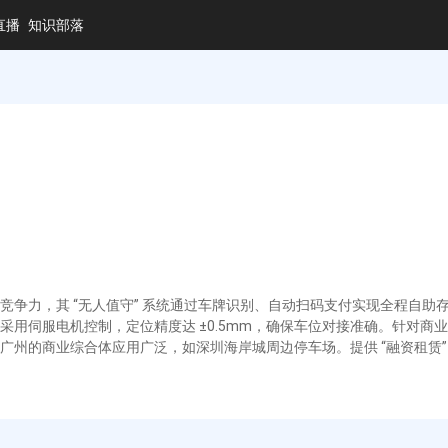
直播
知识部落
争力，其 “无人值守” 系统通过车牌识别、自动扫码支付实现全程自助存
用伺服电机控制，定位精度达 ±0.5mm，确保车位对接准确。针对商业场
州的商业综合体应用广泛，如深圳海岸城周边停车场。提供 “融资租赁” 