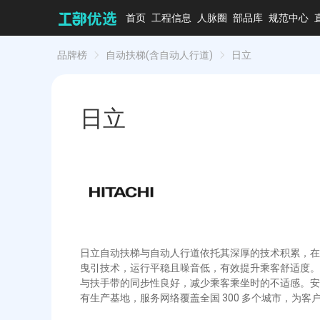
首页
工程信息
人脉圈
部品库
规范中心
品牌榜
自动扶梯(含自动人行道)
日立
日立
日立自动扶梯与自动人行道依托其深厚的技术积累，在
曳引技术，运行平稳且噪音低，有效提升乘客舒适度。
与扶手带的同步性良好，减少乘客乘坐时的不适感。安全
有生产基地，服务网络覆盖全国 300 多个城市，为客