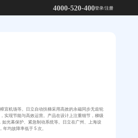
4000-520-400
登录/注册
樟宜机场等。日立自动扶梯采用高效的永磁同步无齿轮
，实现节能与高效运营。产品在设计上注重细节，梯级
装置，如光幕保护、紧急制动系统等。日立在广州、上海设
年均故障率低于 5 次。